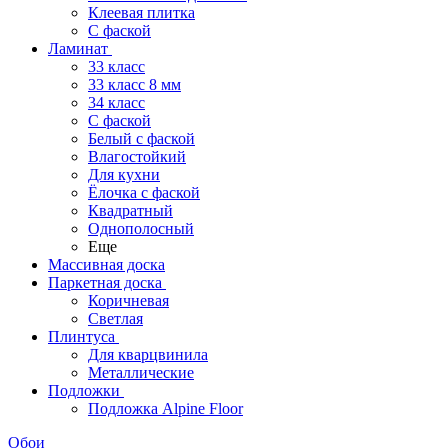
Клеевая плитка
С фаской
Ламинат
33 класс
33 класс 8 мм
34 класс
C фаской
Белый с фаской
Влагостойкий
Для кухни
Ёлочка с фаской
Квадратный
Однополосный
Еще
Массивная доска
Паркетная доска
Коричневая
Светлая
Плинтуса
Для кварцвинила
Металлические
Подложки
Подложка Alpine Floor
Обои