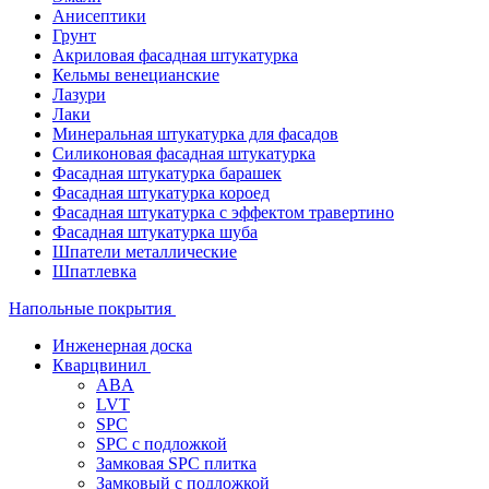
Анисептики
Грунт
Акриловая фасадная штукатурка
Кельмы венецианские
Лазури
Лаки
Минеральная штукатурка для фасадов
Силиконовая фасадная штукатурка
Фасадная штукатурка барашек
Фасадная штукатурка короед
Фасадная штукатурка с эффектом травертино
Фасадная штукатурка шуба
Шпатели металлические
Шпатлевка
Напольные покрытия
Инженерная доска
Кварцвинил
ABA
LVT
SPC
SPC с подложкой
Замковая SPC плитка
Замковый с подложкой