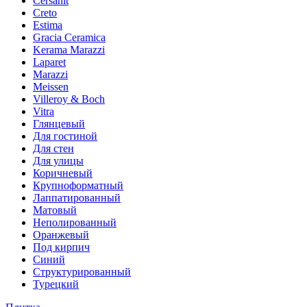
Cersanit
Creto
Estima
Gracia Ceramica
Kerama Marazzi
Laparet
Marazzi
Meissen
Villeroy & Boch
Vitra
Глянцевый
Для гостиной
Для стен
Для улицы
Коричневый
Крупноформатный
Лаппатированный
Матовый
Неполированный
Оранжевый
Под кирпич
Синий
Структурированный
Турецкий