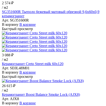
2 574 ₽
/
м2
SG351600R Тьеполо бежевый матовый обрезной 9,6x60x0,9
керамогранит
Арт.
SG351600R
В корзину
В корзине
Быстрый просмотр
3 088 ₽
/
м2
Керамогранит Creto Street milk 60х120
Арт.
SE0L48M01
В корзину
В корзине
Быстрый просмотр
26 615 ₽
/
м2
Керамогранит Boost Balance Smoke Lock (AJX8)
Арт.
AJX8
В корзину
В корзине