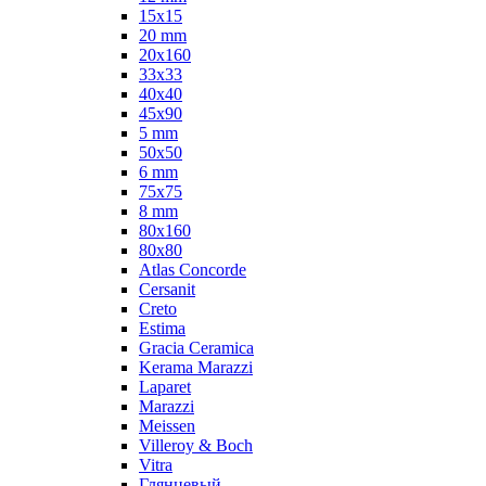
15x15
20 mm
20х160
33x33
40х40
45x90
5 mm
50x50
6 mm
75х75
8 mm
80x160
80x80
Atlas Concorde
Cersanit
Creto
Estima
Gracia Ceramica
Kerama Marazzi
Laparet
Marazzi
Meissen
Villeroy & Boch
Vitra
Глянцевый