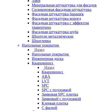
Лаки
Минеральная штукатурка для фасадов
Силиконовая фасадная штукатурка
Фасадная штукатурка барашек
Фасадная штукатурка короед
Фасадная штукатурка с эффектом
травертино
Фасадная штукатурка шуба
Шпатели металлические
Шпатлевка
Напольные покрытия
Назад
Напольные покрытия
Инженерная доска
Кварцвинил
Назад
Кварцвинил
ABA
LVT
SPC
SPC с подложкой
Замковая SPC плитка
Замковый с подложкой
Клеевая плитка
С фаской