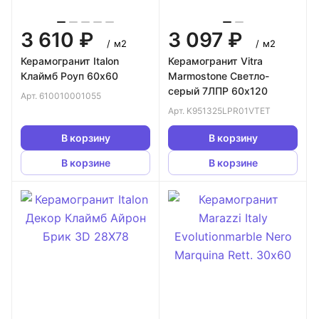
3 610 ₽
3 097 ₽
/
м2
/
м2
Керамогранит Italon
Керамогранит Vitra
Клаймб Роуп 60х60
Marmostone Светло-
серый 7ЛПР 60х120
Арт.
610010001055
Арт.
K951325LPR01VTET
В корзину
В корзину
В корзине
В корзине