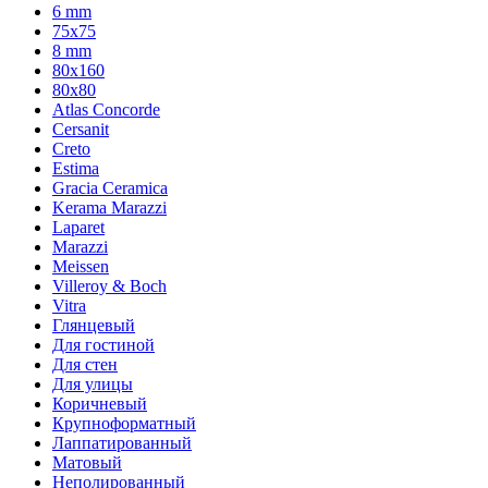
6 mm
75х75
8 mm
80x160
80x80
Atlas Concorde
Cersanit
Creto
Estima
Gracia Ceramica
Kerama Marazzi
Laparet
Marazzi
Meissen
Villeroy & Boch
Vitra
Глянцевый
Для гостиной
Для стен
Для улицы
Коричневый
Крупноформатный
Лаппатированный
Матовый
Неполированный