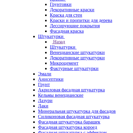
Грунтовки
Декоративные краски
Краска для стен
Краски и пропитки для дерева
Лессирующие покрытия
Фасадная краска
Штукатурки
Назад
Штукатурки
Венецианские штукатурки
Декоративные штукатурки
Микроцемент
Фактурные штукатурки
Эмали
Анисептики
Грунт
Акриловая фасадная штукатурка
Кельмы венецианские
Лазури
Лаки
Минеральная штукатурка для фасадов
Силиконовая фасадная штукатурка
Фасадная штукатурка барашек
Фасадная штукатурка короед
Фасадная штукатурка с эффектом