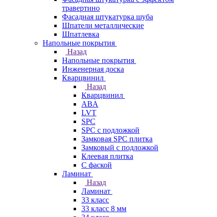
травертино
Фасадная штукатурка шуба
Шпатели металлические
Шпатлевка
Напольные покрытия
Назад
Напольные покрытия
Инженерная доска
Кварцвинил
Назад
Кварцвинил
ABA
LVT
SPC
SPC с подложкой
Замковая SPC плитка
Замковый с подложкой
Клеевая плитка
С фаской
Ламинат
Назад
Ламинат
33 класс
33 класс 8 мм