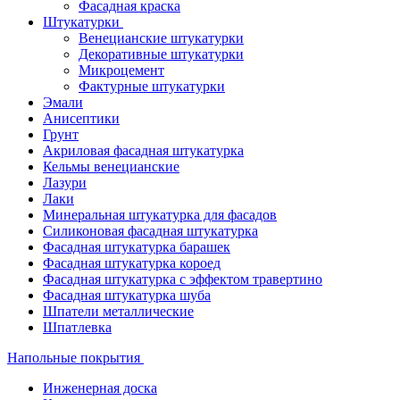
Фасадная краска
Штукатурки
Венецианские штукатурки
Декоративные штукатурки
Микроцемент
Фактурные штукатурки
Эмали
Анисептики
Грунт
Акриловая фасадная штукатурка
Кельмы венецианские
Лазури
Лаки
Минеральная штукатурка для фасадов
Силиконовая фасадная штукатурка
Фасадная штукатурка барашек
Фасадная штукатурка короед
Фасадная штукатурка с эффектом травертино
Фасадная штукатурка шуба
Шпатели металлические
Шпатлевка
Напольные покрытия
Инженерная доска