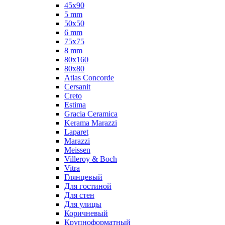
45x90
5 mm
50x50
6 mm
75х75
8 mm
80x160
80x80
Atlas Concorde
Cersanit
Creto
Estima
Gracia Ceramica
Kerama Marazzi
Laparet
Marazzi
Meissen
Villeroy & Boch
Vitra
Глянцевый
Для гостиной
Для стен
Для улицы
Коричневый
Крупноформатный