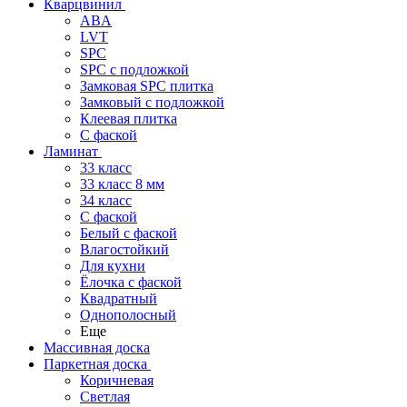
Кварцвинил
ABA
LVT
SPC
SPC с подложкой
Замковая SPC плитка
Замковый с подложкой
Клеевая плитка
С фаской
Ламинат
33 класс
33 класс 8 мм
34 класс
C фаской
Белый с фаской
Влагостойкий
Для кухни
Ёлочка с фаской
Квадратный
Однополосный
Еще
Массивная доска
Паркетная доска
Коричневая
Светлая