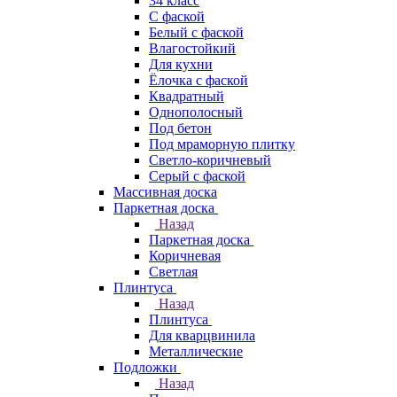
34 класс
C фаской
Белый с фаской
Влагостойкий
Для кухни
Ёлочка с фаской
Квадратный
Однополосный
Под бетон
Под мраморную плитку
Светло-коричневый
Серый с фаской
Массивная доска
Паркетная доска
Назад
Паркетная доска
Коричневая
Светлая
Плинтуса
Назад
Плинтуса
Для кварцвинила
Металлические
Подложки
Назад