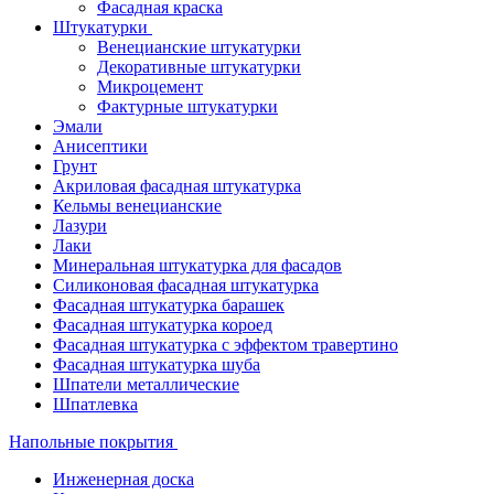
Фасадная краска
Штукатурки
Венецианские штукатурки
Декоративные штукатурки
Микроцемент
Фактурные штукатурки
Эмали
Анисептики
Грунт
Акриловая фасадная штукатурка
Кельмы венецианские
Лазури
Лаки
Минеральная штукатурка для фасадов
Силиконовая фасадная штукатурка
Фасадная штукатурка барашек
Фасадная штукатурка короед
Фасадная штукатурка с эффектом травертино
Фасадная штукатурка шуба
Шпатели металлические
Шпатлевка
Напольные покрытия
Инженерная доска