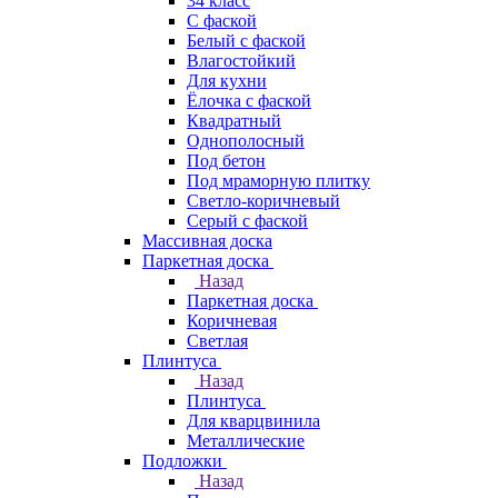
34 класс
C фаской
Белый с фаской
Влагостойкий
Для кухни
Ёлочка с фаской
Квадратный
Однополосный
Под бетон
Под мраморную плитку
Светло-коричневый
Серый с фаской
Массивная доска
Паркетная доска
Назад
Паркетная доска
Коричневая
Светлая
Плинтуса
Назад
Плинтуса
Для кварцвинила
Металлические
Подложки
Назад