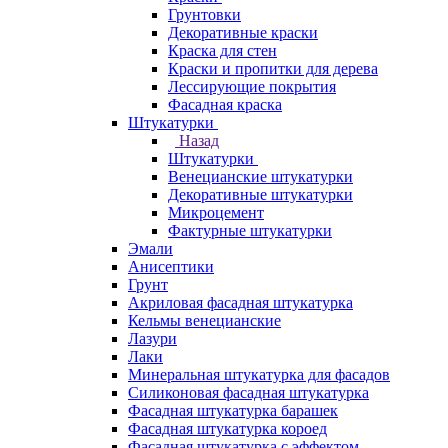
Грунтовки
Декоративные краски
Краска для стен
Краски и пропитки для дерева
Лессирующие покрытия
Фасадная краска
Штукатурки
Назад
Штукатурки
Венецианские штукатурки
Декоративные штукатурки
Микроцемент
Фактурные штукатурки
Эмали
Анисептики
Грунт
Акриловая фасадная штукатурка
Кельмы венецианские
Лазури
Лаки
Минеральная штукатурка для фасадов
Силиконовая фасадная штукатурка
Фасадная штукатурка барашек
Фасадная штукатурка короед
Фасадная штукатурка с эффектом