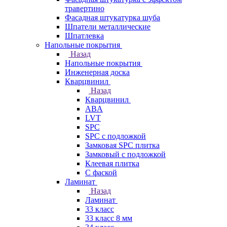
травертино
Фасадная штукатурка шуба
Шпатели металлические
Шпатлевка
Напольные покрытия
Назад
Напольные покрытия
Инженерная доска
Кварцвинил
Назад
Кварцвинил
ABA
LVT
SPC
SPC с подложкой
Замковая SPC плитка
Замковый с подложкой
Клеевая плитка
С фаской
Ламинат
Назад
Ламинат
33 класс
33 класс 8 мм