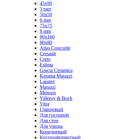
45x90
5 mm
50x50
6 mm
75х75
8 mm
80x160
80x80
Atlas Concorde
Cersanit
Creto
Estima
Gracia Ceramica
Kerama Marazzi
Laparet
Marazzi
Meissen
Villeroy & Boch
Vitra
Глянцевый
Для гостиной
Для стен
Для улицы
Коричневый
Крупноформатный