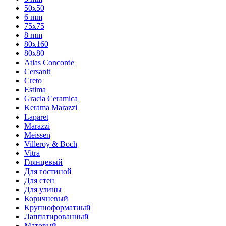
50x50
6 mm
75х75
8 mm
80x160
80x80
Atlas Concorde
Cersanit
Creto
Estima
Gracia Ceramica
Kerama Marazzi
Laparet
Marazzi
Meissen
Villeroy & Boch
Vitra
Глянцевый
Для гостиной
Для стен
Для улицы
Коричневый
Крупноформатный
Лаппатированный
Матовый