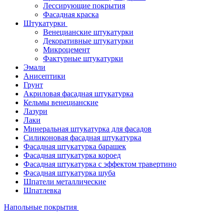
Лессирующие покрытия
Фасадная краска
Штукатурки
Венецианские штукатурки
Декоративные штукатурки
Микроцемент
Фактурные штукатурки
Эмали
Анисептики
Грунт
Акриловая фасадная штукатурка
Кельмы венецианские
Лазури
Лаки
Минеральная штукатурка для фасадов
Силиконовая фасадная штукатурка
Фасадная штукатурка барашек
Фасадная штукатурка короед
Фасадная штукатурка с эффектом травертино
Фасадная штукатурка шуба
Шпатели металлические
Шпатлевка
Напольные покрытия