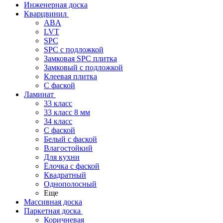
Инженерная доска
Кварцвинил
ABA
LVT
SPC
SPC с подложкой
Замковая SPC плитка
Замковый с подложкой
Клеевая плитка
С фаской
Ламинат
33 класс
33 класс 8 мм
34 класс
C фаской
Белый с фаской
Влагостойкий
Для кухни
Ёлочка с фаской
Квадратный
Однополосный
Еще
Массивная доска
Паркетная доска
Коричневая