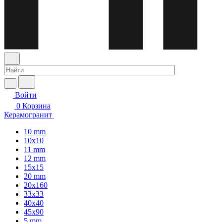
Войти
0
Корзина
Керамогранит
10 mm
10x10
11 mm
12 mm
15x15
20 mm
20х160
33x33
40х40
45x90
5 mm