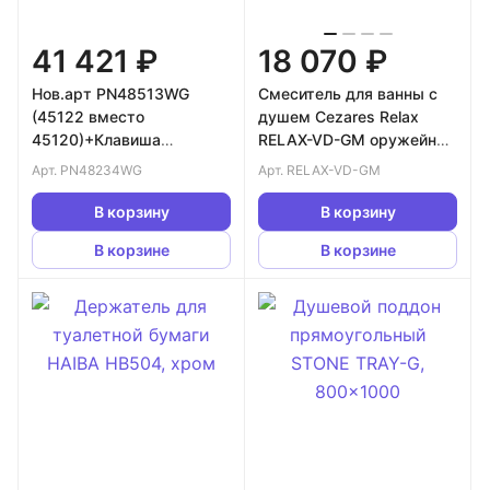
41 421 ₽
18 070 ₽
Нов.арт PN48513WG
Смеситель для ванны с
(45122 вместо
душем Cezares Relax
45120)+Клавиша
RELAX-VD-GM оружейная
Виктория бел/зол
сталь
Арт.
PN48234WG
Арт.
RELAX-VD-GM
PN44061WG+Унитаз
Меркурий PN41831WM
В корзину
В корзину
В корзине
В корзине