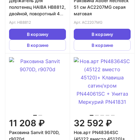
Держатель для
Раковина Abber Rechteck
полотенец HAIBA HB8812,
51 см AC2207MG серая
двойной, поворотный 400
матовая
мм, хром
Арт.
HB8812
Арт.
AC2207MG
В корзину
В корзину
В корзине
В корзине
11 208 ₽
32 592 ₽
Раковина Sanvit 9070D,
Нов.арт PN48364SC
r9070d
(45122 вместо 45120)+