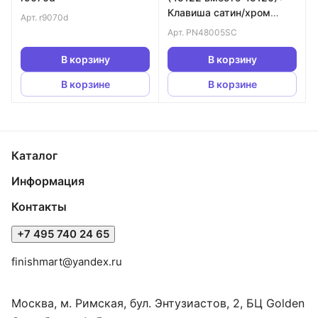
Клавиша сатин/хром
Арт.
r9070d
PN44061SC + Унитаз
Арт.
PN48005SC
Меркурий PN41831
В корзину
В корзину
В корзине
В корзине
Каталог
Информация
Контакты
+7 495 740 24 65
finishmart@yandex.ru
Москва, м. Римская, бул. Энтузиастов, 2, БЦ Golden