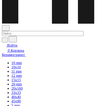
Войти
0
Корзина
Керамогранит
10 mm
10x10
11 mm
12 mm
15x15
20 mm
20х160
33x33
40х40
45x90
5 mm