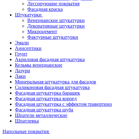
Лессирующие покрытия
Фасадная краска
Штукатурки
Венецианские штукатурки
Декоративные штукатурки
Микроцемент
Фактурные штукатурки
Эмали
Анисептики
Грунт
Акриловая фасадная штукатурка
Кельмы венецианские
Лазури
Лаки
Минеральная штукатурка для фасадов
Силиконовая фасадная штукатурка
Фасадная штукатурка барашек
Фасадная штукатурка короед
Фасадная штукатурка с эффектом травертино
Фасадная штукатурка шуба
Шпатели металлические
Шпатлевка
Напольные покрытия