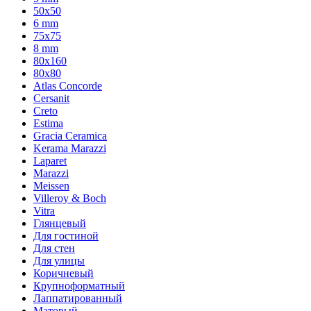
50x50
6 mm
75х75
8 mm
80x160
80x80
Atlas Concorde
Cersanit
Creto
Estima
Gracia Ceramica
Kerama Marazzi
Laparet
Marazzi
Meissen
Villeroy & Boch
Vitra
Глянцевый
Для гостиной
Для стен
Для улицы
Коричневый
Крупноформатный
Лаппатированный
Матовый