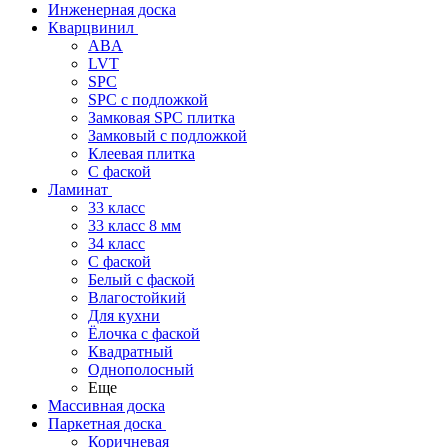
Инженерная доска
Кварцвинил
ABA
LVT
SPC
SPC с подложкой
Замковая SPC плитка
Замковый с подложкой
Клеевая плитка
С фаской
Ламинат
33 класс
33 класс 8 мм
34 класс
C фаской
Белый с фаской
Влагостойкий
Для кухни
Ёлочка с фаской
Квадратный
Однополосный
Еще
Массивная доска
Паркетная доска
Коричневая