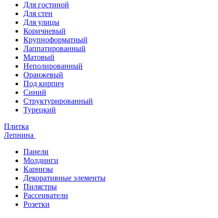
Для гостиной
Для стен
Для улицы
Коричневый
Крупноформатный
Лаппатированный
Матовый
Неполированный
Оранжевый
Под кирпич
Синий
Структурированный
Турецкий
Плитка
Лепнина
Панели
Молдинги
Карнизы
Декоративные элементы
Пилястры
Рассеиватели
Розетки