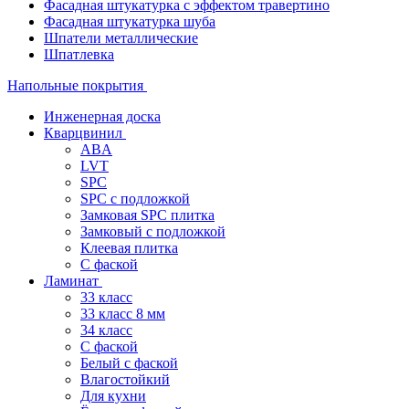
Фасадная штукатурка с эффектом травертино
Фасадная штукатурка шуба
Шпатели металлические
Шпатлевка
Напольные покрытия
Инженерная доска
Кварцвинил
ABA
LVT
SPC
SPC с подложкой
Замковая SPC плитка
Замковый с подложкой
Клеевая плитка
С фаской
Ламинат
33 класс
33 класс 8 мм
34 класс
C фаской
Белый с фаской
Влагостойкий
Для кухни