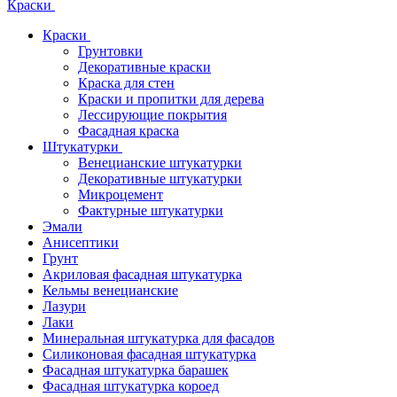
Краски
Краски
Грунтовки
Декоративные краски
Краска для стен
Краски и пропитки для дерева
Лессирующие покрытия
Фасадная краска
Штукатурки
Венецианские штукатурки
Декоративные штукатурки
Микроцемент
Фактурные штукатурки
Эмали
Анисептики
Грунт
Акриловая фасадная штукатурка
Кельмы венецианские
Лазури
Лаки
Минеральная штукатурка для фасадов
Силиконовая фасадная штукатурка
Фасадная штукатурка барашек
Фасадная штукатурка короед