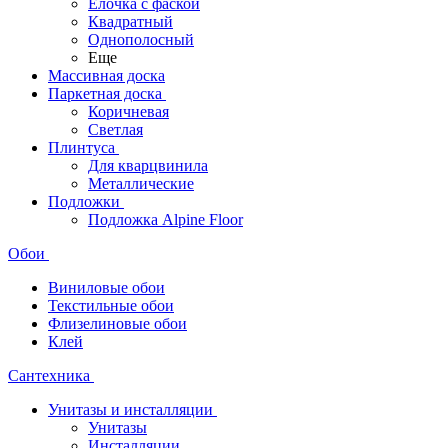
Ёлочка с фаской
Квадратный
Однополосный
Еще
Массивная доска
Паркетная доска
Коричневая
Светлая
Плинтуса
Для кварцвинила
Металлические
Подложки
Подложка Alpine Floor
Обои
Виниловые обои
Текстильные обои
Флизелиновые обои
Клей
Сантехника
Унитазы и инсталляции
Унитазы
Инсталляции