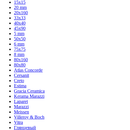
15x15
20 mm
20х160
33x33
40х40
45x90
5 mm
50x50
6 mm
75х75
8 mm
80x160
80x80
Atlas Concorde
Cersanit
Creto
Estima
Gracia Ceramica
Kerama Marazzi
Laparet
Marazzi
Meissen
Villeroy & Boch
Vitra
Глянцевый