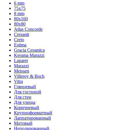
6 mm
75х75
8 mm
80x160
80x80
Atlas Concorde
Cersanit
Creto
Estima
Gracia Ceramica
Kerama Marazzi
Laparet
Marazzi
Meissen
Villeroy & Boch
Vitra
Глянцевый
Для гостиной
Для стен
Для улицы
Коричневый
Крупноформатный
Лаппатированный
Матовый
Неполированный