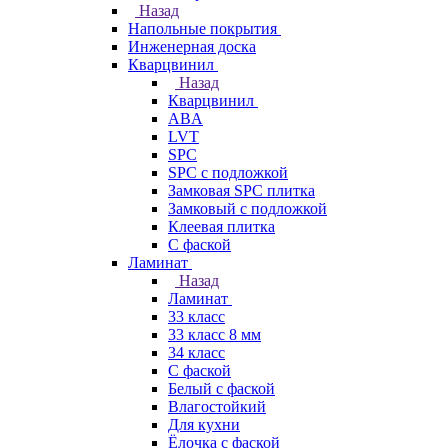
Назад
Напольные покрытия
Инженерная доска
Кварцвинил
Назад
Кварцвинил
ABA
LVT
SPC
SPC с подложкой
Замковая SPC плитка
Замковый с подложкой
Клеевая плитка
С фаской
Ламинат
Назад
Ламинат
33 класс
33 класс 8 мм
34 класс
C фаской
Белый с фаской
Влагостойкий
Для кухни
Ёлочка с фаской