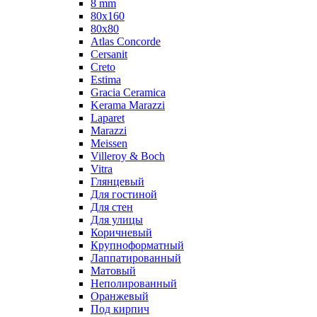
8 mm
80x160
80x80
Atlas Concorde
Cersanit
Creto
Estima
Gracia Ceramica
Kerama Marazzi
Laparet
Marazzi
Meissen
Villeroy & Boch
Vitra
Глянцевый
Для гостиной
Для стен
Для улицы
Коричневый
Крупноформатный
Лаппатированный
Матовый
Неполированный
Оранжевый
Под кирпич