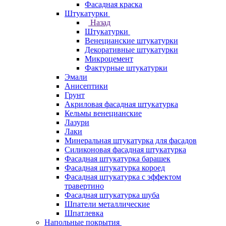
Фасадная краска
Штукатурки
Назад
Штукатурки
Венецианские штукатурки
Декоративные штукатурки
Микроцемент
Фактурные штукатурки
Эмали
Анисептики
Грунт
Акриловая фасадная штукатурка
Кельмы венецианские
Лазури
Лаки
Минеральная штукатурка для фасадов
Силиконовая фасадная штукатурка
Фасадная штукатурка барашек
Фасадная штукатурка короед
Фасадная штукатурка с эффектом
травертино
Фасадная штукатурка шуба
Шпатели металлические
Шпатлевка
Напольные покрытия