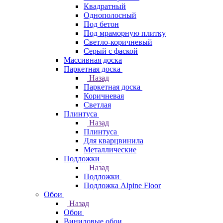
Квадратный
Однополосный
Под бетон
Под мраморную плитку
Светло-коричневый
Серый с фаской
Массивная доска
Паркетная доска
Назад
Паркетная доска
Коричневая
Светлая
Плинтуса
Назад
Плинтуса
Для кварцвинила
Металлические
Подложки
Назад
Подложки
Подложка Alpine Floor
Обои
Назад
Обои
Виниловые обои