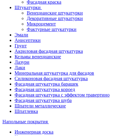
Фасадная краска
Штукатурки
Венецианские штукатурки
Декоративные штукатурки
Микроцемент
Фактурные штукатурки
Эмали
Анисептики
Грунт
Акриловая фасадная штукатурка
Кельмы венецианские
Лазури
Лаки
Минеральная штукатурка для фасадов
Силиконовая фасадная штукатурка
Фасадная штукатурка барашек
Фасадная штукатурка короед
Фасадная штукатурка с эффектом травертино
Фасадная штукатурка шуба
Шпатели металлические
Шпатлевка
Напольные покрытия
Инженерная доска