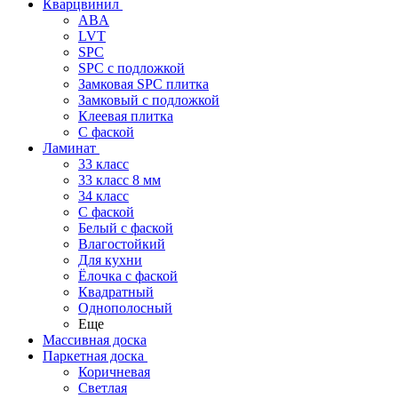
Кварцвинил
ABA
LVT
SPC
SPC с подложкой
Замковая SPC плитка
Замковый с подложкой
Клеевая плитка
С фаской
Ламинат
33 класс
33 класс 8 мм
34 класс
C фаской
Белый с фаской
Влагостойкий
Для кухни
Ёлочка с фаской
Квадратный
Однополосный
Еще
Массивная доска
Паркетная доска
Коричневая
Светлая