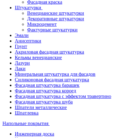
Фасадная краска
Штукатурки
Венецианские штукатурки
Декоративные штукатурки
Микроцемент
Фактурные штукатурки
Эмали
Анисептики
Грунт
Акриловая фасадная штукатурка
Кельмы венецианские
Лазури
Лаки
Минеральная штукатурка для фасадов
Силиконовая фасадная штукатурка
Фасадная штукатурка барашек
Фасадная штукатурка короед
Фасадная штукатурка с эффектом травертино
Фасадная штукатурка шуба
Шпатели металлические
Шпатлевка
Напольные покрытия
Инженерная доска