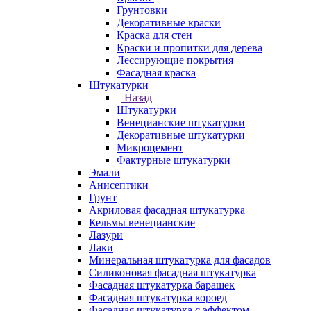
Грунтовки
Декоративные краски
Краска для стен
Краски и пропитки для дерева
Лессирующие покрытия
Фасадная краска
Штукатурки
Назад
Штукатурки
Венецианские штукатурки
Декоративные штукатурки
Микроцемент
Фактурные штукатурки
Эмали
Анисептики
Грунт
Акриловая фасадная штукатурка
Кельмы венецианские
Лазури
Лаки
Минеральная штукатурка для фасадов
Силиконовая фасадная штукатурка
Фасадная штукатурка барашек
Фасадная штукатурка короед
Фасадная штукатурка с эффектом