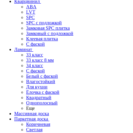
Кварцвинил
ABA
LVT
SPC
SPC с подложкой
Замковая SPC плитка
Замковый с подложкой
Клеевая плитка
С фаской
Ламинат
33 класс
33 класс 8 мм
34 класс
C фаской
Белый с фаской
Влагостойкий
Для кухни
Ёлочка с фаской
Квадратный
Однополосный
Еще
Массивная доска
Паркетная доска
Коричневая
Светлая