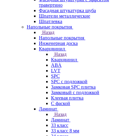
травертино
Фасадная штукатурка шуба
Шпатели металлические
Шпатлевка
Напольные покрытия
Назад
Напольные покрытия
Инженерная доска
Кварцвинил
Назад
Кварцвинил
ABA
LVT
SPC
SPC с подложкой
Замковая SPC плитка
Замковый с подложкой
Клеевая плитка
С фаской
Ламинат
Назад
Ламинат
33 класс
33 класс 8 мм