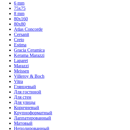
6 mm
75х75
8 mm
80x160
80x80
Atlas Concorde
Cersanit
Creto
Estima
Gracia Ceramica
Kerama Marazzi
Laparet
Marazzi
Meissen
Villeroy & Boch
Vitra
Глянцевый
Для гостиной
Для стен
Для улицы
Коричневый
Крупноформатный
Лаппатированный
Матовый
Неполированный