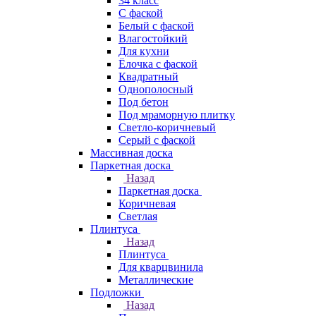
34 класс
C фаской
Белый с фаской
Влагостойкий
Для кухни
Ёлочка с фаской
Квадратный
Однополосный
Под бетон
Под мраморную плитку
Светло-коричневый
Серый с фаской
Массивная доска
Паркетная доска
Назад
Паркетная доска
Коричневая
Светлая
Плинтуса
Назад
Плинтуса
Для кварцвинила
Металлические
Подложки
Назад