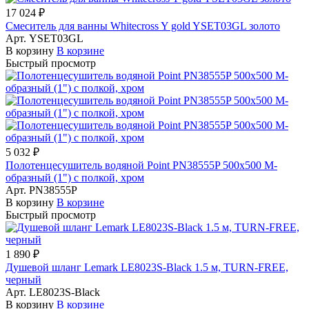
17 024 ₽
Смеситель для ванны Whitecross Y gold YSET03GL золото
Арт.
YSET03GL
В корзину
В корзине
Быстрый просмотр
5 032 ₽
Полотенцесушитель водяной Point PN38555P 500x500 М-
образный (1") с полкой, хром
Арт.
PN38555P
В корзину
В корзине
Быстрый просмотр
1 890 ₽
Душевой шланг Lemark LE8023S-Black 1.5 м, TURN-FREE,
черный
Арт.
LE8023S-Black
В корзину
В корзине