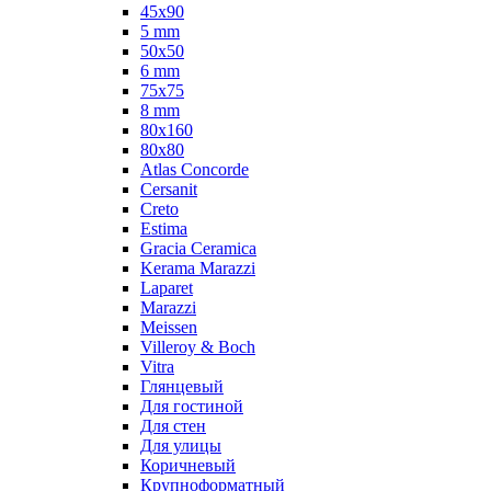
45x90
5 mm
50x50
6 mm
75х75
8 mm
80x160
80x80
Atlas Concorde
Cersanit
Creto
Estima
Gracia Ceramica
Kerama Marazzi
Laparet
Marazzi
Meissen
Villeroy & Boch
Vitra
Глянцевый
Для гостиной
Для стен
Для улицы
Коричневый
Крупноформатный