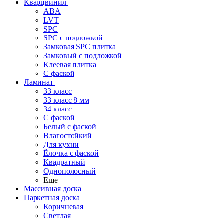
Кварцвинил
ABA
LVT
SPC
SPC с подложкой
Замковая SPC плитка
Замковый с подложкой
Клеевая плитка
С фаской
Ламинат
33 класс
33 класс 8 мм
34 класс
C фаской
Белый с фаской
Влагостойкий
Для кухни
Ёлочка с фаской
Квадратный
Однополосный
Еще
Массивная доска
Паркетная доска
Коричневая
Светлая