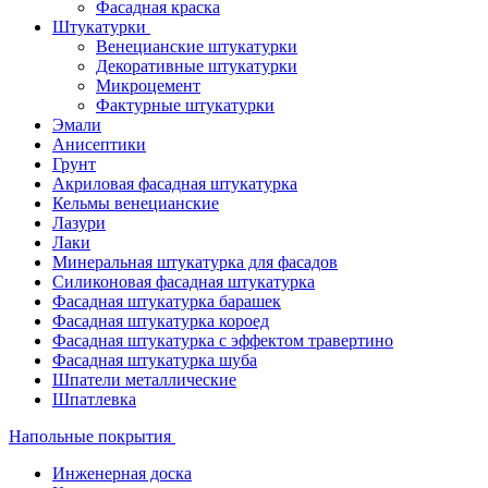
Фасадная краска
Штукатурки
Венецианские штукатурки
Декоративные штукатурки
Микроцемент
Фактурные штукатурки
Эмали
Анисептики
Грунт
Акриловая фасадная штукатурка
Кельмы венецианские
Лазури
Лаки
Минеральная штукатурка для фасадов
Силиконовая фасадная штукатурка
Фасадная штукатурка барашек
Фасадная штукатурка короед
Фасадная штукатурка с эффектом травертино
Фасадная штукатурка шуба
Шпатели металлические
Шпатлевка
Напольные покрытия
Инженерная доска