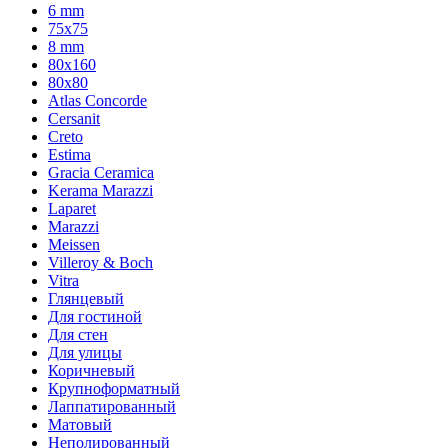
6 mm
75х75
8 mm
80x160
80x80
Atlas Concorde
Cersanit
Creto
Estima
Gracia Ceramica
Kerama Marazzi
Laparet
Marazzi
Meissen
Villeroy & Boch
Vitra
Глянцевый
Для гостиной
Для стен
Для улицы
Коричневый
Крупноформатный
Лаппатированный
Матовый
Неполированный