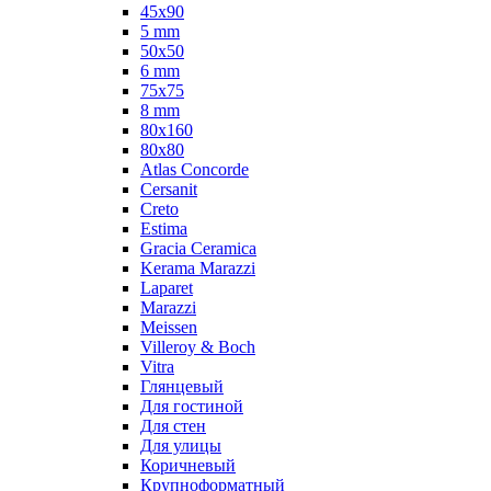
45x90
5 mm
50x50
6 mm
75х75
8 mm
80x160
80x80
Atlas Concorde
Cersanit
Creto
Estima
Gracia Ceramica
Kerama Marazzi
Laparet
Marazzi
Meissen
Villeroy & Boch
Vitra
Глянцевый
Для гостиной
Для стен
Для улицы
Коричневый
Крупноформатный