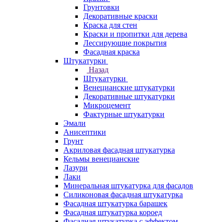
Грунтовки
Декоративные краски
Краска для стен
Краски и пропитки для дерева
Лессирующие покрытия
Фасадная краска
Штукатурки
Назад
Штукатурки
Венецианские штукатурки
Декоративные штукатурки
Микроцемент
Фактурные штукатурки
Эмали
Анисептики
Грунт
Акриловая фасадная штукатурка
Кельмы венецианские
Лазури
Лаки
Минеральная штукатурка для фасадов
Силиконовая фасадная штукатурка
Фасадная штукатурка барашек
Фасадная штукатурка короед
Фасадная штукатурка с эффектом