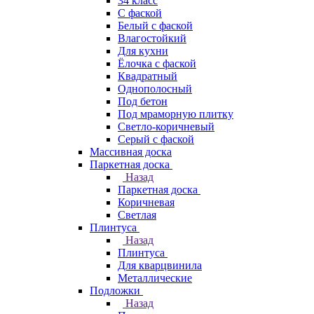
34 класс
C фаской
Белый с фаской
Влагостойкий
Для кухни
Ёлочка с фаской
Квадратный
Однополосный
Под бетон
Под мраморную плитку
Светло-коричневый
Серый с фаской
Массивная доска
Паркетная доска
Назад
Паркетная доска
Коричневая
Светлая
Плинтуса
Назад
Плинтуса
Для кварцвинила
Металлические
Подложки
Назад