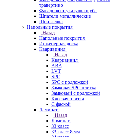
травертино
Фасадная штукатурка шуба
Шпатели металлические
Шпатлевка
Напольные покрытия
Назад
Напольные покрытия
Инженерная доска
Кварцвинил
Назад
Кварцвинил
ABA
LVT
SPC
SPC с подложкой
Замковая SPC плитка
Замковый с подложкой
Клеевая плитка
С фаской
Ламинат
Назад
Ламинат
33 класс
33 класс 8 мм