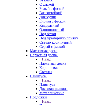
34 класс
C фаской
Белый с фаской
Влагостойкий
Для кухни
Ёлочка с фаской
Квадратный
Однополосный
Под бетон
Под мраморную плитку
Светло-коричневый
Серый с фаской
Массивная доска
Паркетная доска
Назад
Паркетная доска
Коричневая
Светлая
Плинтуса
Назад
Плинтуса
Для кварцвинила
Металлические
Подложки
Назад