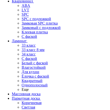
Кварцвинил
ABA
LVT
SPC
SPC с подложкой
Замковая SPC плитка
Замковый с подложкой
Клеевая плитка
С фаской
Ламинат
33 класс
33 класс 8 мм
34 класс
C фаской
Белый с фаской
Влагостойкий
Для кухни
Ёлочка с фаской
Квадратный
Однополосный
Еще
Массивная доска
Паркетная доска
Коричневая
Светлая