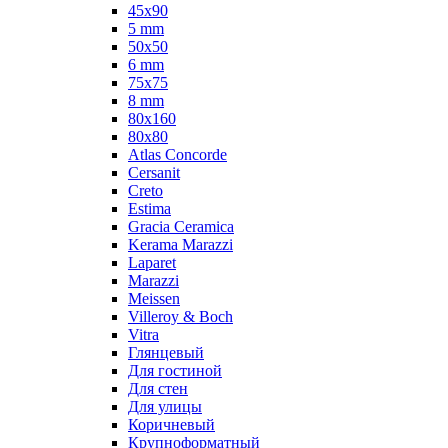
45x90
5 mm
50x50
6 mm
75х75
8 mm
80x160
80x80
Atlas Concorde
Cersanit
Creto
Estima
Gracia Ceramica
Kerama Marazzi
Laparet
Marazzi
Meissen
Villeroy & Boch
Vitra
Глянцевый
Для гостиной
Для стен
Для улицы
Коричневый
Крупноформатный