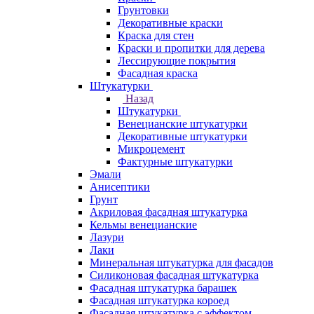
Грунтовки
Декоративные краски
Краска для стен
Краски и пропитки для дерева
Лессирующие покрытия
Фасадная краска
Штукатурки
Назад
Штукатурки
Венецианские штукатурки
Декоративные штукатурки
Микроцемент
Фактурные штукатурки
Эмали
Анисептики
Грунт
Акриловая фасадная штукатурка
Кельмы венецианские
Лазури
Лаки
Минеральная штукатурка для фасадов
Силиконовая фасадная штукатурка
Фасадная штукатурка барашек
Фасадная штукатурка короед
Фасадная штукатурка с эффектом