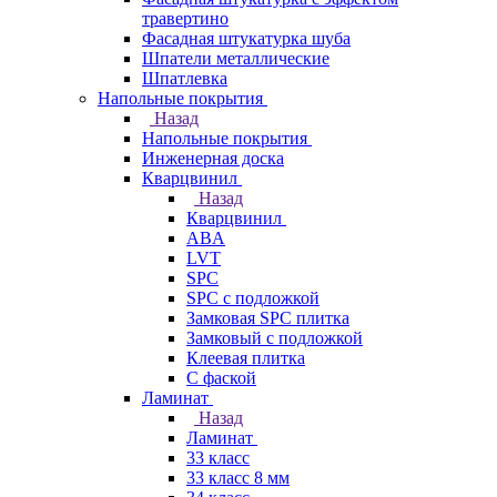
травертино
Фасадная штукатурка шуба
Шпатели металлические
Шпатлевка
Напольные покрытия
Назад
Напольные покрытия
Инженерная доска
Кварцвинил
Назад
Кварцвинил
ABA
LVT
SPC
SPC с подложкой
Замковая SPC плитка
Замковый с подложкой
Клеевая плитка
С фаской
Ламинат
Назад
Ламинат
33 класс
33 класс 8 мм