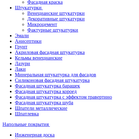
Фасадная краска
Штукатурки
Венецианские штукатурки
Декоративные штукатурки
Микроцемент
Фактурные штукатурки
Эмали
Анисептики
Грунт
Акриловая фасадная штукатурка
Кельмы венецианские
Лазури
Лаки
Минеральная штукатурка для фасадов
Силиконовая фасадная штукатурка
Фасадная штукатурка барашек
Фасадная штукатурка короед
Фасадная штукатурка с эффектом травертино
Фасадная штукатурка шуба
Шпатели металлические
Шпатлевка
Напольные покрытия
Инженерная доска