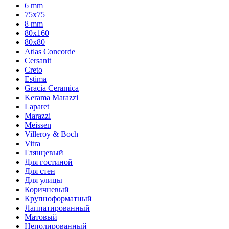
6 mm
75х75
8 mm
80x160
80x80
Atlas Concorde
Cersanit
Creto
Estima
Gracia Ceramica
Kerama Marazzi
Laparet
Marazzi
Meissen
Villeroy & Boch
Vitra
Глянцевый
Для гостиной
Для стен
Для улицы
Коричневый
Крупноформатный
Лаппатированный
Матовый
Неполированный