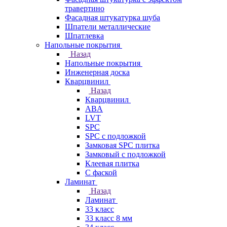
травертино
Фасадная штукатурка шуба
Шпатели металлические
Шпатлевка
Напольные покрытия
Назад
Напольные покрытия
Инженерная доска
Кварцвинил
Назад
Кварцвинил
ABA
LVT
SPC
SPC с подложкой
Замковая SPC плитка
Замковый с подложкой
Клеевая плитка
С фаской
Ламинат
Назад
Ламинат
33 класс
33 класс 8 мм