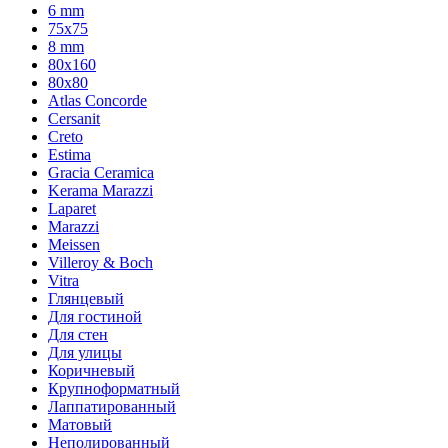
6 mm
75х75
8 mm
80x160
80x80
Atlas Concorde
Cersanit
Creto
Estima
Gracia Ceramica
Kerama Marazzi
Laparet
Marazzi
Meissen
Villeroy & Boch
Vitra
Глянцевый
Для гостиной
Для стен
Для улицы
Коричневый
Крупноформатный
Лаппатированный
Матовый
Неполированный