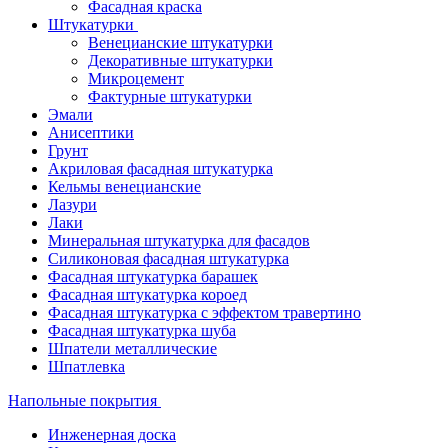
Фасадная краска
Штукатурки
Венецианские штукатурки
Декоративные штукатурки
Микроцемент
Фактурные штукатурки
Эмали
Анисептики
Грунт
Акриловая фасадная штукатурка
Кельмы венецианские
Лазури
Лаки
Минеральная штукатурка для фасадов
Силиконовая фасадная штукатурка
Фасадная штукатурка барашек
Фасадная штукатурка короед
Фасадная штукатурка с эффектом травертино
Фасадная штукатурка шуба
Шпатели металлические
Шпатлевка
Напольные покрытия
Инженерная доска