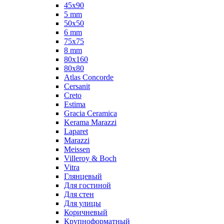
45x90
5 mm
50x50
6 mm
75х75
8 mm
80x160
80x80
Atlas Concorde
Cersanit
Creto
Estima
Gracia Ceramica
Kerama Marazzi
Laparet
Marazzi
Meissen
Villeroy & Boch
Vitra
Глянцевый
Для гостиной
Для стен
Для улицы
Коричневый
Крупноформатный