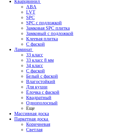
Кварцвинил
ABA
LVT
SPC
SPC с подложкой
Замковая SPC плитка
Замковый с подложкой
Клеевая плитка
С фаской
Ламинат
33 класс
33 класс 8 мм
34 класс
C фаской
Белый с фаской
Влагостойкий
Для кухни
Ёлочка с фаской
Квадратный
Однополосный
Еще
Массивная доска
Паркетная доска
Коричневая
Светлая