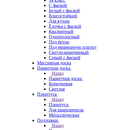
34 класс
C фаской
Белый с фаской
Влагостойкий
Для кухни
Ёлочка с фаской
Квадратный
Однополосный
Под бетон
Под мраморную плитку
Светло-коричневый
Серый с фаской
Массивная доска
Паркетная доска
Назад
Паркетная доска
Коричневая
Светлая
Плинтуса
Назад
Плинтуса
Для кварцвинила
Металлические
Подложки
Назад