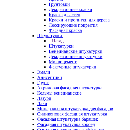
Грунтовки
Декоративные краски
Краска для стен
Краски и пропитки для дерева
Лессирующие покрытия
Фасадная краска
Штукатурки
Назад
Штукатурки
Венецианские штукатурки
Декоративные штукатурки
Микроцемент
Фактурные штукатурки
Эмали
Анисептики
Грунт
Акриловая фасадная штукатурка
Кельмы венецианские
Лазури
Лаки
Минеральная штукатурка для фасадов
Силиконовая фасадная штукатурка
Фасадная штукатурка барашек
Фасадная штукатурка короед
Фасадная штукатурка с эффектом