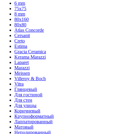
6 mm
75х75
8 mm
80x160
80x80
Atlas Concorde
Cersanit
Creto
Estima
Gracia Ceramica
Kerama Marazzi
Laparet
Marazzi
Meissen
Villeroy & Boch
Vitra
Глянцевый
Для гостиной
Для стен
Для улицы
Коричневый
Крупноформатный
Лаппатированный
Матовый
Неполированный