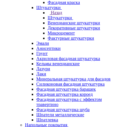
Фасадная краска
Штукатурки
Назад
Штукатурки
Венецианские штукатурки
Декоративные штукатурки
Микроцемент
Фактурные штукатурки
Эмали
Анисептики
Грунт
Акриловая фасадная штукатурка
Кельмы венецианские
Лазури
Лаки
Минеральная штукатурка для фасадов
Силиконовая фасадная штукатурка
Фасадная штукатурка барашек
Фасадная штукатурка короед
Фасадная штукатурка с эффектом
травертино
Фасадная штукатурка шуба
Шпатели металлические
Шпатлевка
Напольные покрытия