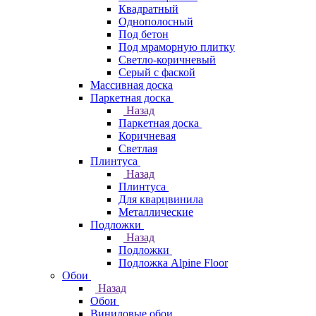
Квадратный
Однополосный
Под бетон
Под мраморную плитку
Светло-коричневый
Серый с фаской
Массивная доска
Паркетная доска
Назад
Паркетная доска
Коричневая
Светлая
Плинтуса
Назад
Плинтуса
Для кварцвинила
Металлические
Подложки
Назад
Подложки
Подложка Alpine Floor
Обои
Назад
Обои
Виниловые обои