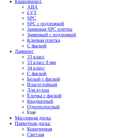
Кварцвинил
ABA
LVT
SPC
SPC с подложкой
Замковая SPC плитка
Замковый с подложкой
Клеевая плитка
С фаской
Ламинат
33 класс
33 класс 8 мм
34 класс
C фаской
Белый с фаской
Влагостойкий
Для кухни
Ёлочка с фаской
Квадратный
Однополосный
Еще
Массивная доска
Паркетная доска
Коричневая
Светлая