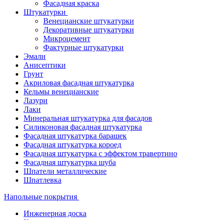
Фасадная краска
Штукатурки
Венецианские штукатурки
Декоративные штукатурки
Микроцемент
Фактурные штукатурки
Эмали
Анисептики
Грунт
Акриловая фасадная штукатурка
Кельмы венецианские
Лазури
Лаки
Минеральная штукатурка для фасадов
Силиконовая фасадная штукатурка
Фасадная штукатурка барашек
Фасадная штукатурка короед
Фасадная штукатурка с эффектом травертино
Фасадная штукатурка шуба
Шпатели металлические
Шпатлевка
Напольные покрытия
Инженерная доска