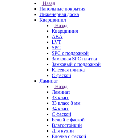
Назад
Напольные покрытия
Инженерная доска
Кварцвинил
Назад
Кварцвинил
ABA
LVT
SPC
SPC с подложкой
Замковая SPC плитка
Замковый с подложкой
Клеевая плитка
С фаской
Ламинат
Назад
Ламинат
33 класс
33 класс 8 мм
34 класс
C фаской
Белый с фаской
Влагостойкий
Для кухни
Ёлочка с фаской