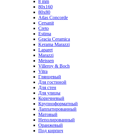
8 mm
80x160
80x80
Atlas Concorde
Cersanit
Creto
Estima
Gracia Ceramica
Kerama Marazzi
Laparet
Marazzi
Meissen
Villeroy & Boch
Vitra
Глянцевый
Для гостиной
Для стен
Для улицы
Коричневый
Крупноформатный
Лаппатированный
Матовый
Неполированный
Оранжевый
Под кирпич