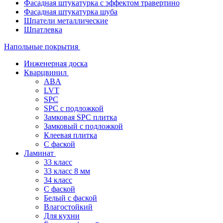
Фасадная штукатурка с эффектом травертино
Фасадная штукатурка шуба
Шпатели металлические
Шпатлевка
Напольные покрытия
Инженерная доска
Кварцвинил
ABA
LVT
SPC
SPC с подложкой
Замковая SPC плитка
Замковый с подложкой
Клеевая плитка
С фаской
Ламинат
33 класс
33 класс 8 мм
34 класс
C фаской
Белый с фаской
Влагостойкий
Для кухни