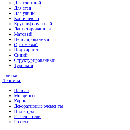
Для гостиной
Для стен
Для улицы
Коричневый
Крупноформатный
Лаппатированный
Матовый
Неполированный
Оранжевый
Под кирпич
Синий
Структурированный
Турецкий
Плитка
Лепнина
Панели
Молдинги
Карнизы
Декоративные элементы
Пилястры
Рассеиватели
Розетки