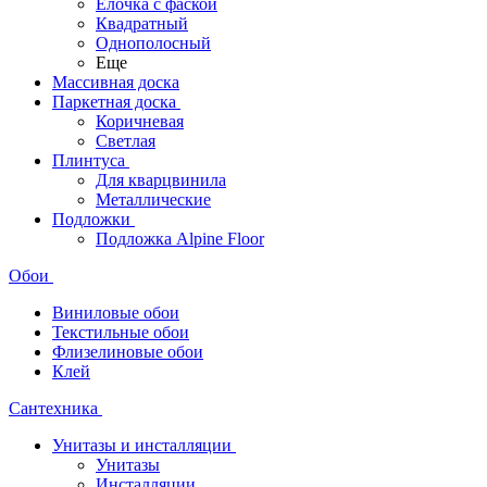
Ёлочка с фаской
Квадратный
Однополосный
Еще
Массивная доска
Паркетная доска
Коричневая
Светлая
Плинтуса
Для кварцвинила
Металлические
Подложки
Подложка Alpine Floor
Обои
Виниловые обои
Текстильные обои
Флизелиновые обои
Клей
Сантехника
Унитазы и инсталляции
Унитазы
Инсталляции