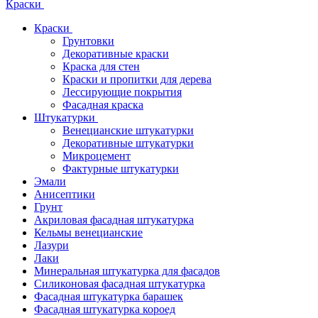
Краски
Краски
Грунтовки
Декоративные краски
Краска для стен
Краски и пропитки для дерева
Лессирующие покрытия
Фасадная краска
Штукатурки
Венецианские штукатурки
Декоративные штукатурки
Микроцемент
Фактурные штукатурки
Эмали
Анисептики
Грунт
Акриловая фасадная штукатурка
Кельмы венецианские
Лазури
Лаки
Минеральная штукатурка для фасадов
Силиконовая фасадная штукатурка
Фасадная штукатурка барашек
Фасадная штукатурка короед