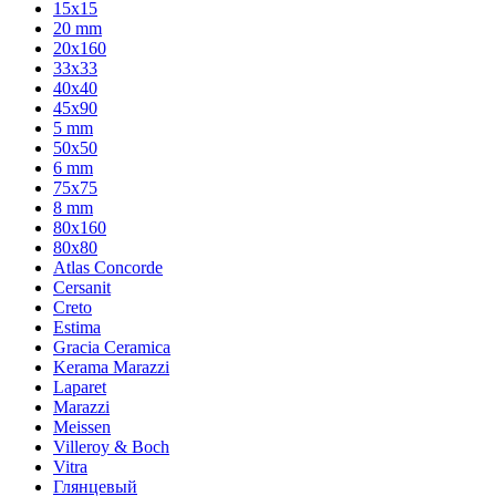
15x15
20 mm
20х160
33x33
40х40
45x90
5 mm
50x50
6 mm
75х75
8 mm
80x160
80x80
Atlas Concorde
Cersanit
Creto
Estima
Gracia Ceramica
Kerama Marazzi
Laparet
Marazzi
Meissen
Villeroy & Boch
Vitra
Глянцевый