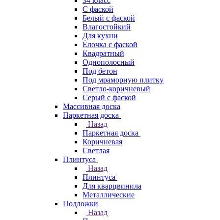
34 класс
C фаской
Белый с фаской
Влагостойкий
Для кухни
Ёлочка с фаской
Квадратный
Однополосный
Под бетон
Под мраморную плитку
Светло-коричневый
Серый с фаской
Массивная доска
Паркетная доска
Назад
Паркетная доска
Коричневая
Светлая
Плинтуса
Назад
Плинтуса
Для кварцвинила
Металлические
Подложки
Назад