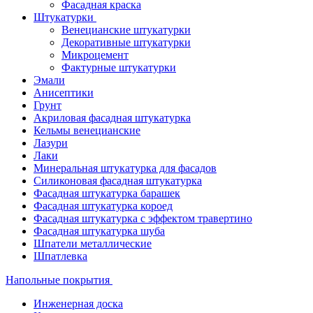
Фасадная краска
Штукатурки
Венецианские штукатурки
Декоративные штукатурки
Микроцемент
Фактурные штукатурки
Эмали
Анисептики
Грунт
Акриловая фасадная штукатурка
Кельмы венецианские
Лазури
Лаки
Минеральная штукатурка для фасадов
Силиконовая фасадная штукатурка
Фасадная штукатурка барашек
Фасадная штукатурка короед
Фасадная штукатурка с эффектом травертино
Фасадная штукатурка шуба
Шпатели металлические
Шпатлевка
Напольные покрытия
Инженерная доска