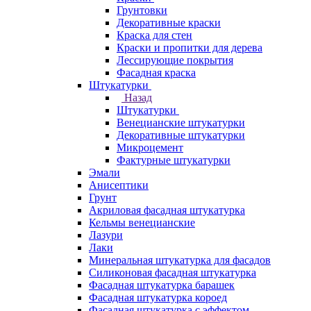
Грунтовки
Декоративные краски
Краска для стен
Краски и пропитки для дерева
Лессирующие покрытия
Фасадная краска
Штукатурки
Назад
Штукатурки
Венецианские штукатурки
Декоративные штукатурки
Микроцемент
Фактурные штукатурки
Эмали
Анисептики
Грунт
Акриловая фасадная штукатурка
Кельмы венецианские
Лазури
Лаки
Минеральная штукатурка для фасадов
Силиконовая фасадная штукатурка
Фасадная штукатурка барашек
Фасадная штукатурка короед
Фасадная штукатурка с эффектом