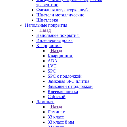
травертино
Фасадная штукатурка шуба
Шпатели металлические
Шпатлевка
Напольные покрытия
Назад
Напольные покрытия
Инженерная доска
Кварцвинил
Назад
Кварцвинил
ABA
LVT
SPC
SPC с подложкой
Замковая SPC плитка
Замковый с подложкой
Клеевая плитка
С фаской
Ламинат
Назад
Ламинат
33 класс
33 класс 8 мм