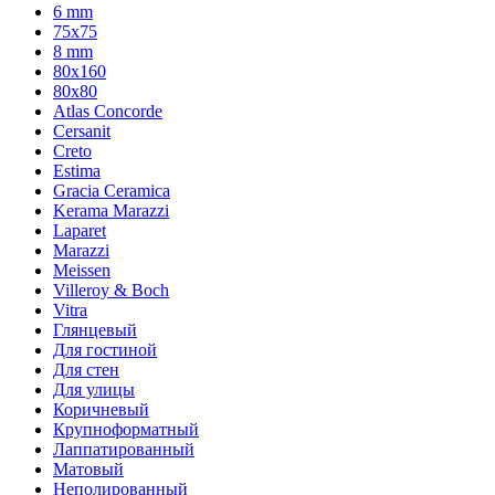
6 mm
75х75
8 mm
80x160
80x80
Atlas Concorde
Cersanit
Creto
Estima
Gracia Ceramica
Kerama Marazzi
Laparet
Marazzi
Meissen
Villeroy & Boch
Vitra
Глянцевый
Для гостиной
Для стен
Для улицы
Коричневый
Крупноформатный
Лаппатированный
Матовый
Неполированный