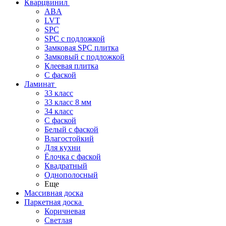
Кварцвинил
ABA
LVT
SPC
SPC с подложкой
Замковая SPC плитка
Замковый с подложкой
Клеевая плитка
С фаской
Ламинат
33 класс
33 класс 8 мм
34 класс
C фаской
Белый с фаской
Влагостойкий
Для кухни
Ёлочка с фаской
Квадратный
Однополосный
Еще
Массивная доска
Паркетная доска
Коричневая
Светлая