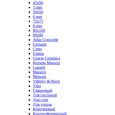
45x90
5 mm
50x50
6 mm
75х75
8 mm
80x160
80x80
Atlas Concorde
Cersanit
Creto
Estima
Gracia Ceramica
Kerama Marazzi
Laparet
Marazzi
Meissen
Villeroy & Boch
Vitra
Глянцевый
Для гостиной
Для стен
Для улицы
Коричневый
Крупноформатный