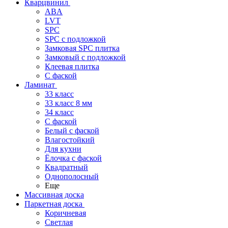
Кварцвинил
ABA
LVT
SPC
SPC с подложкой
Замковая SPC плитка
Замковый с подложкой
Клеевая плитка
С фаской
Ламинат
33 класс
33 класс 8 мм
34 класс
C фаской
Белый с фаской
Влагостойкий
Для кухни
Ёлочка с фаской
Квадратный
Однополосный
Еще
Массивная доска
Паркетная доска
Коричневая
Светлая