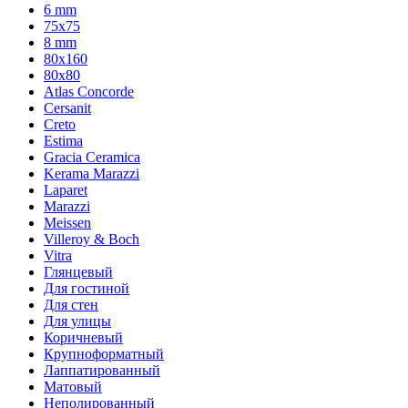
6 mm
75х75
8 mm
80x160
80x80
Atlas Concorde
Cersanit
Creto
Estima
Gracia Ceramica
Kerama Marazzi
Laparet
Marazzi
Meissen
Villeroy & Boch
Vitra
Глянцевый
Для гостиной
Для стен
Для улицы
Коричневый
Крупноформатный
Лаппатированный
Матовый
Неполированный