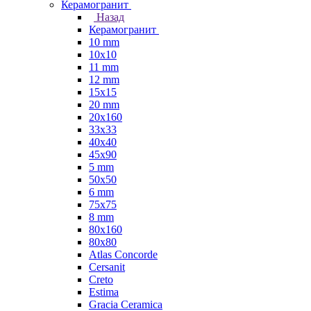
Керамогранит
Назад
Керамогранит
10 mm
10x10
11 mm
12 mm
15x15
20 mm
20х160
33x33
40х40
45x90
5 mm
50x50
6 mm
75х75
8 mm
80x160
80x80
Atlas Concorde
Cersanit
Creto
Estima
Gracia Ceramica