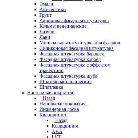
Эмали
Анисептики
Грунт
Акриловая фасадная штукатурка
Кельмы венецианские
Лазури
Лаки
Минеральная штукатурка для фасадов
Силиконовая фасадная штукатурка
Фасадная штукатурка барашек
Фасадная штукатурка короед
Фасадная штукатурка с эффектом
травертино
Фасадная штукатурка шуба
Шпатели металлические
Шпатлевка
Напольные покрытия
Назад
Напольные покрытия
Инженерная доска
Кварцвинил
Назад
Кварцвинил
ABA
LVT