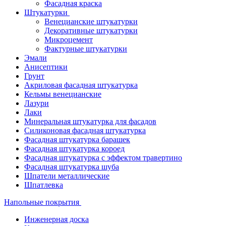
Фасадная краска
Штукатурки
Венецианские штукатурки
Декоративные штукатурки
Микроцемент
Фактурные штукатурки
Эмали
Анисептики
Грунт
Акриловая фасадная штукатурка
Кельмы венецианские
Лазури
Лаки
Минеральная штукатурка для фасадов
Силиконовая фасадная штукатурка
Фасадная штукатурка барашек
Фасадная штукатурка короед
Фасадная штукатурка с эффектом травертино
Фасадная штукатурка шуба
Шпатели металлические
Шпатлевка
Напольные покрытия
Инженерная доска