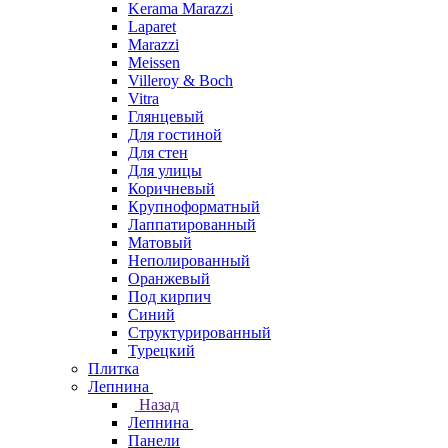
Kerama Marazzi
Laparet
Marazzi
Meissen
Villeroy & Boch
Vitra
Глянцевый
Для гостиной
Для стен
Для улицы
Коричневый
Крупноформатный
Лаппатированный
Матовый
Неполированный
Оранжевый
Под кирпич
Синий
Структурированный
Турецкий
Плитка
Лепнина
Назад
Лепнина
Панели