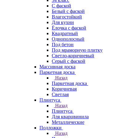
34 класс
C фаской
Белый с фаской
Влагостойкий
Для кухни
Ёлочка с фаской
Квадратный
Однополосный
Под бетон
Под мраморную плитку
Светло-коричневый
Серый с фаской
Массивная доска
Паркетная доска
Назад
Паркетная доска
Коричневая
Светлая
Плинтуса
Назад
Плинтуса
Для кварцвинила
Металлические
Подложки
Назад