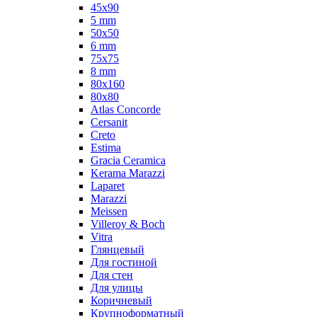
45x90
5 mm
50x50
6 mm
75х75
8 mm
80x160
80x80
Atlas Concorde
Cersanit
Creto
Estima
Gracia Ceramica
Kerama Marazzi
Laparet
Marazzi
Meissen
Villeroy & Boch
Vitra
Глянцевый
Для гостиной
Для стен
Для улицы
Коричневый
Крупноформатный