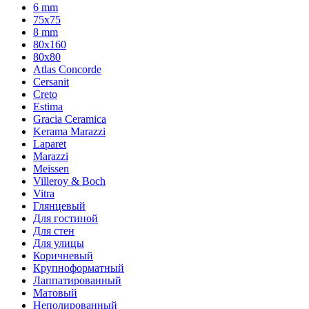
6 mm
75х75
8 mm
80x160
80x80
Atlas Concorde
Cersanit
Creto
Estima
Gracia Ceramica
Kerama Marazzi
Laparet
Marazzi
Meissen
Villeroy & Boch
Vitra
Глянцевый
Для гостиной
Для стен
Для улицы
Коричневый
Крупноформатный
Лаппатированный
Матовый
Неполированный