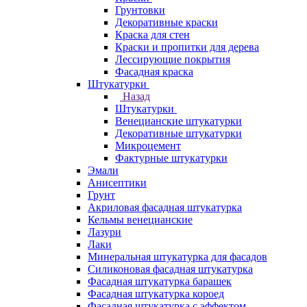
Грунтовки
Декоративные краски
Краска для стен
Краски и пропитки для дерева
Лессирующие покрытия
Фасадная краска
Штукатурки
Назад
Штукатурки
Венецианские штукатурки
Декоративные штукатурки
Микроцемент
Фактурные штукатурки
Эмали
Анисептики
Грунт
Акриловая фасадная штукатурка
Кельмы венецианские
Лазури
Лаки
Минеральная штукатурка для фасадов
Силиконовая фасадная штукатурка
Фасадная штукатурка барашек
Фасадная штукатурка короед
Фасадная штукатурка с эффектом