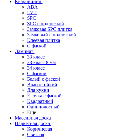
Кварцвинил
ABA
LVT
SPC
SPC с подложкой
Замковая SPC плитка
Замковый с подложкой
Клеевая плитка
С фаской
Ламинат
33 класс
33 класс 8 мм
34 класс
C фаской
Белый с фаской
Влагостойкий
Для кухни
Ёлочка с фаской
Квадратный
Однополосный
Еще
Массивная доска
Паркетная доска
Коричневая
Светлая