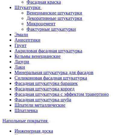
Фасадная краска
Штукатурки
Венецианские штукатурки
Декоративные штукатурки
Микроцемент
Фактурные штукатурки
Эмали
Анисептики
Грунт
Акриловая фасадная штукатурка
Кельмы венецианские
Лазури
Лаки
Минеральная штукатурка для фасадов
Силиконовая фасадная штукатурка
Фасадная штукатурка барашек
Фасадная штукатурка короед
Фасадная штукатурка с эффектом травертино
Фасадная штукатурка шуба
Шпатели металлические
Шпатлевка
Напольные покрытия
Инженерная доска