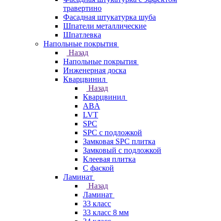
травертино
Фасадная штукатурка шуба
Шпатели металлические
Шпатлевка
Напольные покрытия
Назад
Напольные покрытия
Инженерная доска
Кварцвинил
Назад
Кварцвинил
ABA
LVT
SPC
SPC с подложкой
Замковая SPC плитка
Замковый с подложкой
Клеевая плитка
С фаской
Ламинат
Назад
Ламинат
33 класс
33 класс 8 мм